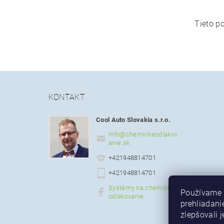
Tieto p
KONTAKT
Cool Auto Slovakia s.r.o.
info
@
chemickeodlakov
anie.sk
+421948814701
+421948814701
Systémy na chemické
Používame 
odlakovanie
prehliadani
zlepšovali j