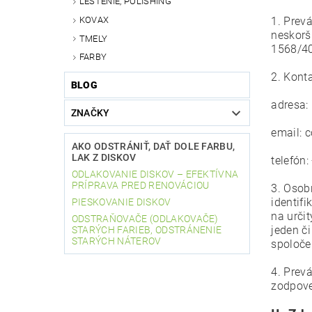
LEŠTENIE, POLISHING
1. Prev
KOVAX
neskorší
TMELY
1568/40
FARBY
2. Kont
BLOG
adresa:
ZNAČKY
email: 
AKO ODSTRÁNIŤ, DAŤ DOLE FARBU,
LAK Z DISKOV
telefón
ODLAKOVANIE DISKOV – EFEKTÍVNA
PRÍPRAVA PRED RENOVÁCIOU
3. Osob
identif
PIESKOVANIE DISKOV
na určit
ODSTRAŇOVAČE (ODLAKOVAČE)
jeden či
STARÝCH FARIEB, ODSTRÁNENIE
STARÝCH NÁTEROV
spoločen
4. Prev
zodpove