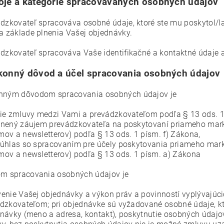
oje a kategórie spracovávaných osobných údajov
ádzkovateľ spracováva osobné údaje, ktoré ste mu poskytol/l
na základe plnenia Vašej objednávky.
ádzkovateľ spracováva Vaše identifikačné a kontaktné údaje a
konný dôvod a účel spracovania osobných údajov
nným dôvodom spracovania osobných údajov je
ie zmluvy medzi Vami a prevádzkovateľom podľa § 13 ods. 1
nený záujem prevádzkovateľa na poskytovaní priameho mark
ov a newsletterov) podľa § 13 ods. 1 písm. f) Zákona,
úhlas so spracovaním pre účely poskytovania priameho mark
ov a newsletterov) podľa § 13 ods. 1 písm. a) Zákona
om spracovania osobných údajov je
enie Vašej objednávky a výkon práv a povinností vyplývajú
dzkovateľom; pri objednávke sú vyžadované osobné údaje, kt
návky (meno a adresa, kontakt), poskytnutie osobných údajov