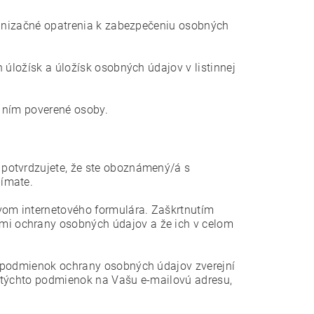
rganizačné opatrenia k zabezpečeniu osobných
 úložísk a úložísk osobných údajov v listinnej
n ním poverené osoby.
potvrdzujete, že ste oboznámený/á s
jímate.
vom internetového formulára. Zaškrtnutím
i ochrany osobných údajov a že ich v celom
u podmienok ochrany osobných údajov zverejní
u týchto podmienok na Vašu e-mailovú adresu,