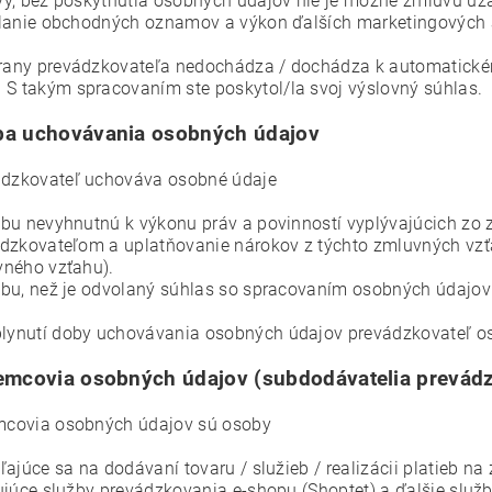
y, bez poskytnutia osobných údajov nie je možné zmluvu uzavr
lanie obchodných oznamov a výkon ďalších marketingových a
trany prevádzkovateľa nedochádza / dochádza k automatick
 S takým spracovaním ste poskytol/la svoj výslovný súhlas.
a uchovávania osobných údajov
ádzkovateľ uchováva osobné údaje
bu nevyhnutnú k výkonu práv a povinností vyplývajúcich zo
dzkovateľom a uplatňovanie nárokov z týchto zmluvných vzť
ného vzťahu).
bu, než je odvolaný súhlas so spracovaním osobných údajov 
plynutí doby uchovávania osobných údajov prevádzkovateľ o
jemcovia osobných údajov (subdodávatelia prevád
emcovia osobných údajov sú osoby
ľajúce sa na dodávaní tovaru / služieb / realizácii platieb na
ujúce služby prevádzkovania e-shopu (Shoptet) a ďalšie služ