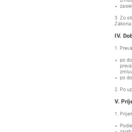
zmluv
zasie
3. Zo s
Zákona.
IV.
Dob
1. Prev
po do
prevá
zmluv
po do
2. Po u
V.
Prí
1. Príj
Podie
zaisť