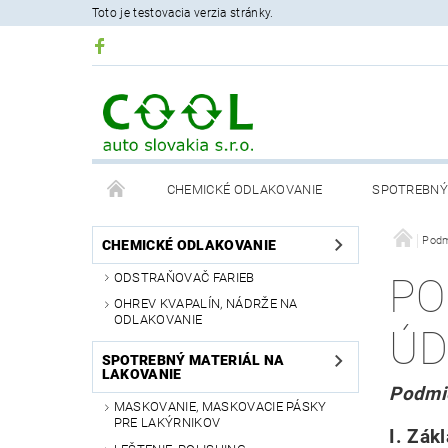
Toto je testovacia verzia stránky.
CHEMICKÉ ODLAKOVANIE
SPOTREBNÝ 
PODMIENKY OCHRANY OSOBNÝCH ÚDAJOV
Podm
CHEMICKÉ ODLAKOVANIE
ODSTRAŇOVAČ FARIEB
PO
OHREV KVAPALÍN, NÁDRŽE NA
ODLAKOVANIE
ÚD
SPOTREBNÝ MATERIÁL NA
LAKOVANIE
Podmi
MASKOVANIE, MASKOVACIE PÁSKY
PRE LAKÝRNIKOV
I.
Zákl