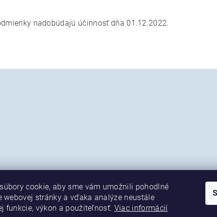
odmienky nadobúdajú účinnosť dňa 01.12.2022.
súbory cookie, aby sme vám umožnili pohodlné
e webovej stránky a vďaka analýze neustále
ej funkcie, výkon a použiteľnosť.
Viac informácií