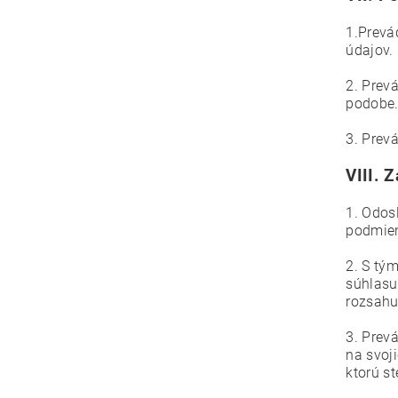
1.Prevá
údajov.
2. Prev
podobe
3. Prev
VIII.
Z
1. Odos
podmien
2. S tý
súhlasu
rozsahu
3. Prev
na svoj
ktorú s