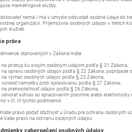
ujúce marketingové služby.
ádzkovateľ nemá / má v úmysle odovzdať osobné údaje do tret
rodnej organizácii. Príjemcovia osobných údajov v tretích kr
ých služieb.
še práva
odmienok stanovených v Zákone máte
 na prístup ku svojím osobným údajom podľa § 21 Zákona,
 na opravu osobných údajov podľa § 22 Zákona, poprípade 
 na výmaz osobných údajov podľa § 23 Zákona,
 vzniesť námietku proti spracovaniu podľa § 27 Zákona,
 na prenositeľnosť údajov podľa § 26 Zákona,
 odvolať súhlas so spracovaním písomne alebo elektronicky 
ný v čl. III týchto podmienok.
j máte právo podať sťažnosť u Úradu pre ochranu osobných úd
é Vaše právo na ochranu osobných údajov.
dmienky zabezpečení osobných údajov