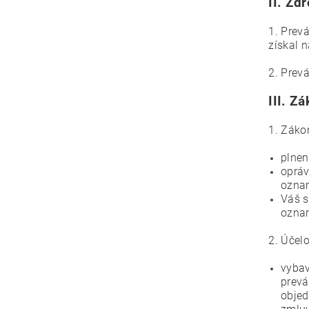
II.
Zdr
1. Prev
získal 
2. Prev
III.
Zá
1. Záko
plnen
opráv
oznam
Váš s
oznam
2. Účel
vybav
prevá
objed