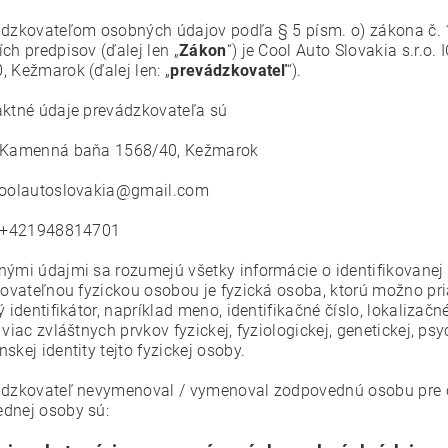
ádzkovateľom osobných údajov podľa § 5 písm. o) zákona č. 
ch predpisov (ďalej len „
Zákon
“) je Cool Auto Slovakia s.r.
, Kežmarok (ďalej len: „
prevádzkovateľ
“).
aktné údaje prevádzkovateľa sú
 Kamenná baňa 1568/40, Kežmarok
coolautoslovakia@gmail.com
: +421948814701
nými údajmi sa rozumejú všetky informácie o identifikovanej a
ikovateľnou fyzickou osobou je fyzická osoba, ktorú možno p
ý identifikátor, napríklad meno, identifikačné číslo, lokalizač
 viac zvláštnych prvkov fyzickej, fyziologickej, genetickej, ps
skej identity tejto fyzickej osoby.
ádzkovateľ nevymenoval / vymenoval zodpovednú osobu pre 
dnej osoby sú: