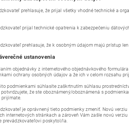
dzkovateľ prehlasuje, že prijal všetky vhodné technické a o
ádzkovateľ prijal technické opatrenia k zabezpečeniu dátových
.
ádzkovateľ prehlasuje, že k osobným údajom majú prístup le
áverečné ustanovenia
laním objednávky z internetového objednávkového formulára 
kami ochrany osobných údajov a že ich v celom rozsahu pri
mito podmienkami súhlasíte zaškrtnutím súhlasu prostredníct
 potvrdzujete, že ste oboznámený/oboznámená s podmienkam
 prijímate.
ádzkovateľ je oprávnený tieto podmienky zmeniť. Novú verzi
ich internetových stránkach a zároveň Vám zašle novú verzi
te prevádzkovateľovi poskytol/la.