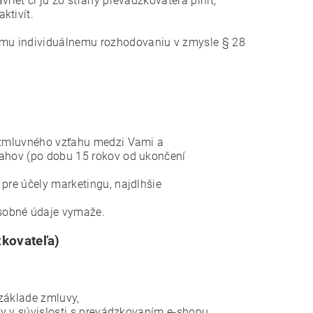
ieť či ju zo strany prevádzkovateľa plniť,
ktivít.
ému individuálnemu rozhodovaniu v zmysle § 28
 zmluvného vzťahu medzi Vami a
ahov (po dobu 15 rokov od ukončení
pre účely marketingu, najdlhšie
sobné údaje vymaže.
zkovateľa)
 základe zmluvy,
by v súvislosti s prevádzkovaním e-shopu,