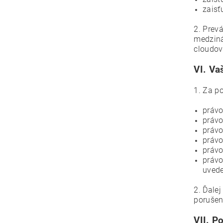
zaisť
2. Prev
medziná
cloudov
VI.
Va
1. Za p
právo
právo
právo
právo
právo
právo
uvede
2. Ďale
porušen
VII.
Po