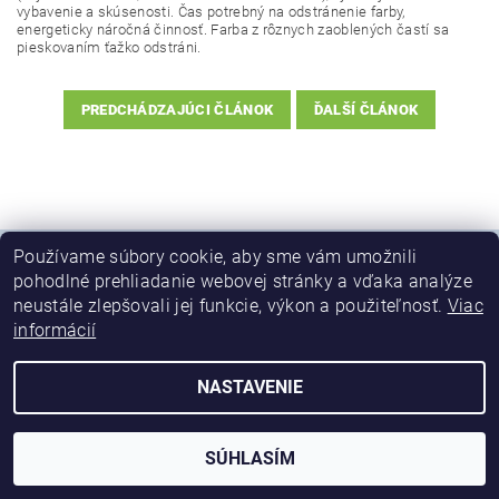
vybavenie a skúsenosti. Čas potrebný na odstránenie farby,
energeticky náročná činnosť. Farba z rôznych zaoblených častí sa
pieskovaním ťažko odstráni.
PREDCHÁDZAJÚCI ČLÁNOK
ĎALŠÍ ČLÁNOK
Používame súbory cookie, aby sme vám umožnili
pohodlné prehliadanie webovej stránky a vďaka analýze
neustále zlepšovali jej funkcie, výkon a použiteľnosť.
Viac
2026 © Predaj chémie a zariadení na chemické odlakovanie, všetky práva vyhradené
informácií
Vytvoril Shoptet
NASTAVENIE
SÚHLASÍM