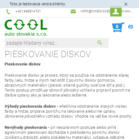
Toto je testovacia verzia stránky.
+421948814701
INFO@CHEMICKEODLAKOVANIE.SK
0
€0
PIESKOVANIE DISKOV
Pieskovanie diskov
Pieskovanie diskov je proces, ktorý sa používa na odstránenie starej
farby, laku, hrdze a iných nečistôt z povrchu diskov pomocou
abrazívnych materiálov (piesok, sklené guličky, oceľová drť a pod.).
Tento postup umožňuje obnoviť pôvodný vzhľad a pripraviť povrch na
ďalšie úpravy, ako je lakovanie alebo leštenie.
Výhody pieskovania diskov -
efektívne odstránenie starých vrstiev
farby a hrdze, príprava povrchu na lakovanie alebo iné úpravy,
obnovenie pôvodného vzhľadu diskov. Vhodne na väčšie rovné plochy.
Nevýhody pieskovania -
pri nesprávnom postupe alebo príliš
agresívnom pieskovaní dochádza k poškodeniu povrchu diskov
(zvýšeniu drsnosti, alebo zoslabeniu materiálu), vyžaduje odborné