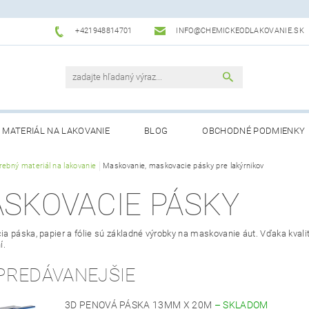
+421948814701
INFO@CHEMICKEODLAKOVANIE.SK
MATERIÁL NA LAKOVANIE
BLOG
OBCHODNÉ PODMIENKY
rebný materiál na lakovanie
Maskovanie, maskovacie pásky pre lakýrnikov
SKOVACIE PÁSKY
a páska, papier a fólie sú základné výrobky na maskovanie áut. Vďaka kval
í.
PREDÁVANEJŠIE
3D PENOVÁ PÁSKA 13MM X 20M
–
SKLADOM