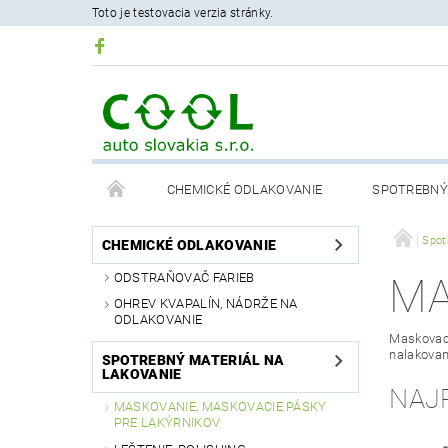
Toto je testovacia verzia stránky.
CHEMICKÉ ODLAKOVANIE
SPOTREBNÝ 
PODMIENKY OCHRANY OSOBNÝCH ÚDAJOV
Spot
CHEMICKÉ ODLAKOVANIE
ODSTRAŇOVAČ FARIEB
MA
OHREV KVAPALÍN, NÁDRŽE NA
ODLAKOVANIE
Maskovaci
nalakovan
SPOTREBNÝ MATERIÁL NA
LAKOVANIE
NAJ
MASKOVANIE, MASKOVACIE PÁSKY
PRE LAKÝRNIKOV