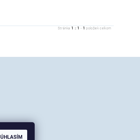
1
1
1
Stránka
z
-
položiek celkom
SÚHLASÍM