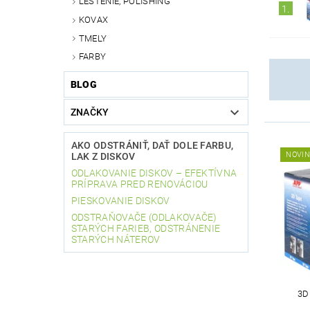
LEŠTENIE, POLISHING
1.
KOVAX
TMELY
FARBY
BLOG
ZNAČKY
AKO ODSTRÁNIŤ, DAŤ DOLE FARBU,
NOVI
LAK Z DISKOV
ODLAKOVANIE DISKOV – EFEKTÍVNA
PRÍPRAVA PRED RENOVÁCIOU
PIESKOVANIE DISKOV
ODSTRAŇOVAČE (ODLAKOVAČE)
STARÝCH FARIEB, ODSTRÁNENIE
STARÝCH NÁTEROV
3D