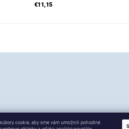
€11,15
súbory cookie, aby sme vám umožnili pohodlné
e webovej stránky a vďaka analýze neustále