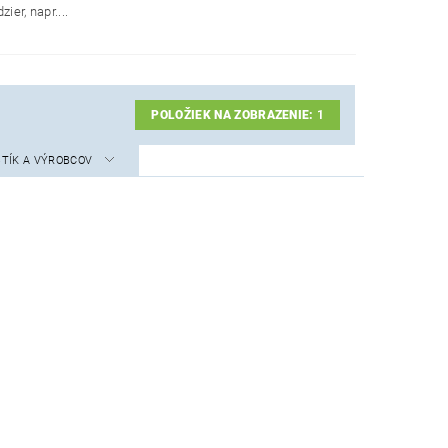
er, napr....
POLOŽIEK NA ZOBRAZENIE:
1
STÍK A VÝROBCOV