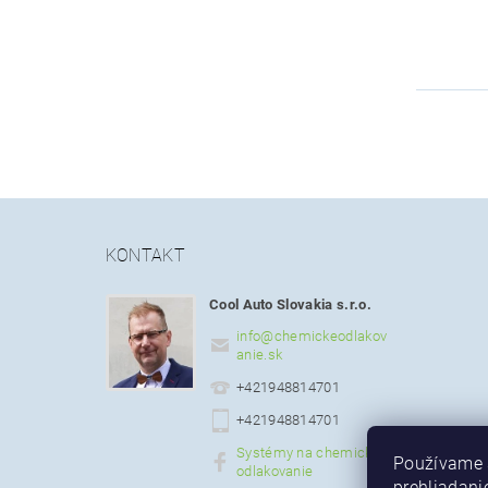
KONTAKT
Cool Auto Slovakia s.r.o.
info
@
chemickeodlakov
anie.sk
+421948814701
+421948814701
Systémy na chemické
Používame 
odlakovanie
prehliadani