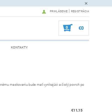
|
PRIHLÁSENIE
REGISTRÁCIA
0
€0
KONTAKTY
itnému maskovaniu bude mať vynikajúci a čistý povrch po
€11,15