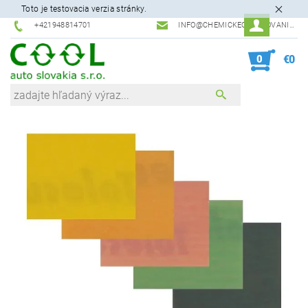
Toto je testovacia verzia stránky.
+421948814701
INFO@CHEMICKEODLAKOVANIE.SK
0
€0