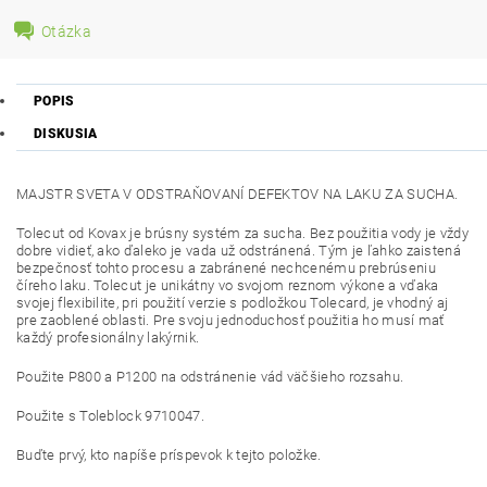
Otázka
POPIS
DISKUSIA
MAJSTR SVETA V ODSTRAŇOVANÍ DEFEKTOV NA LAKU ZA SUCHA.
Tolecut od Kovax je brúsny systém za sucha. Bez použitia vody je vždy
dobre vidieť, ako ďaleko je vada už odstránená. Tým je ľahko zaistená
bezpečnosť tohto procesu a zabránené nechcenému prebrúseniu
číreho laku. Tolecut je unikátny vo svojom reznom výkone a vďaka
svojej flexibilite, pri použití verzie s ​​podložkou Tolecard, je vhodný aj
pre zaoblené oblasti. Pre svoju jednoduchosť použitia ho musí mať
každý profesionálny lakýrnik.
Použite P800 a P1200 na odstránenie vád väčšieho rozsahu.
Použite s Toleblock 9710047.
Buďte prvý, kto napíše príspevok k tejto položke.