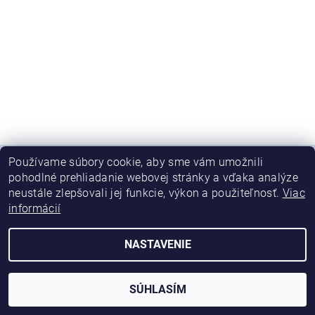
Používame súbory cookie, aby sme vám umožnili
pohodlné prehliadanie webovej stránky a vďaka analýze
neustále zlepšovali jej funkcie, výkon a použiteľnosť.
Viac
2026 © Predaj chémie a zariadení na chemické odlakovanie, všetky práva vyhradené
informácií
Vytvoril Shoptet
NASTAVENIE
SÚHLASÍM